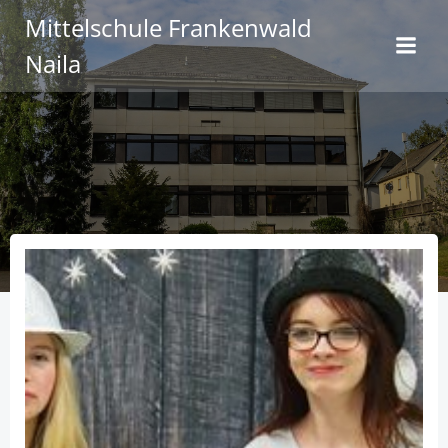
Zum
Mittelschule Frankenwald
Inhalt
Naila
springen