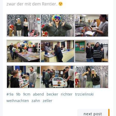
zwar der mit dem Rentier.
#
9a
9b
9cm
abend
becker
richter
trzcielinski
weihnachten
zahn
zeller
Post
next post