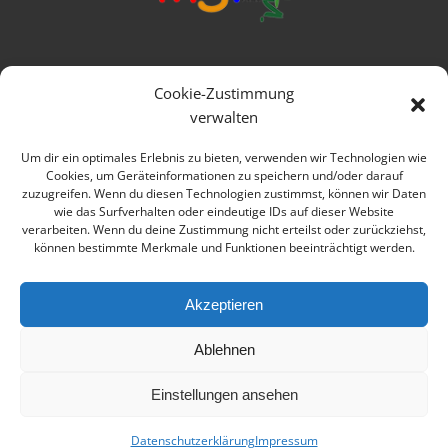
Mittelschule Frankenwald
Cookie-Zustimmung
Ringstraße 1
verwalten
95119 Naila
Um dir ein optimales Erlebnis zu bieten, verwenden wir Technologien wie
Cookies, um Geräteinformationen zu speichern und/oder darauf
Telefon: 09282 979080
zuzugreifen. Wenn du diesen Technologien zustimmst, können wir Daten
wie das Surfverhalten oder eindeutige IDs auf dieser Website
E-mail: verwaltung@msfrankenwald.de
verarbeiten. Wenn du deine Zustimmung nicht erteilst oder zurückziehst,
können bestimmte Merkmale und Funktionen beeinträchtigt werden.
Impressum
Datenschutz
Akzeptieren
Ablehnen
Einstellungen ansehen
© 2026 Mittelschule Frankenwald Naila
Datenschutzerklärung
Impressum