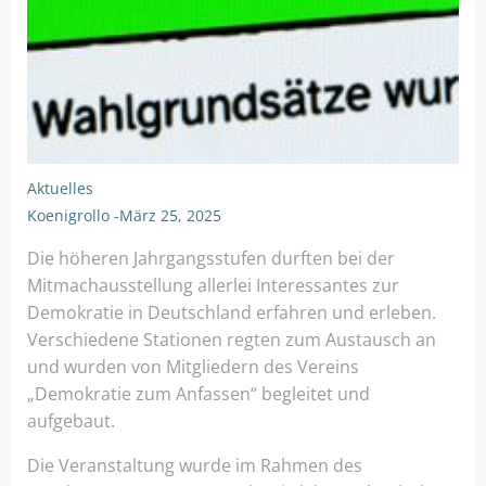
Aktuelles
Koenigrollo
-
März 25, 2025
Die höheren Jahrgangsstufen durften bei der
Mitmachausstellung allerlei Interessantes zur
Demokratie in Deutschland erfahren und erleben.
Verschiedene Stationen regten zum Austausch an
und wurden von Mitgliedern des Vereins
„Demokratie zum Anfassen“ begleitet und
aufgebaut.
Die Veranstaltung wurde im Rahmen des