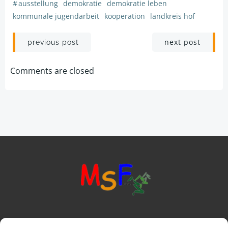
#
ausstellung
demokratie
demokratie leben
kommunale jugendarbeit
kooperation
landkreis hof
Post
Post
next post
previous post
navigation
navigation
Comments are closed
Mittelschule Frankenwald