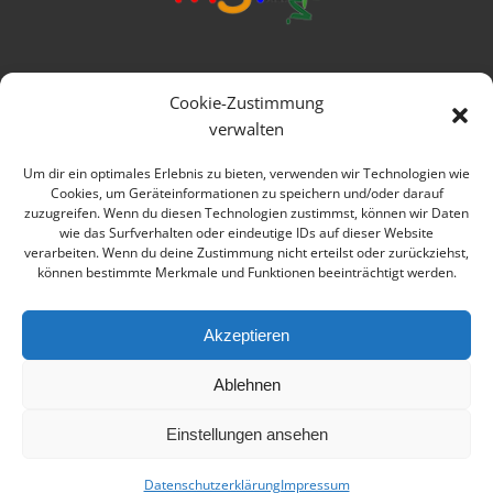
Mittelschule Frankenwald
Cookie-Zustimmung
Ringstraße 1
verwalten
95119 Naila
Um dir ein optimales Erlebnis zu bieten, verwenden wir Technologien wie
Cookies, um Geräteinformationen zu speichern und/oder darauf
Telefon: 09282 979080
zuzugreifen. Wenn du diesen Technologien zustimmst, können wir Daten
wie das Surfverhalten oder eindeutige IDs auf dieser Website
E-mail: verwaltung@msfrankenwald.de
verarbeiten. Wenn du deine Zustimmung nicht erteilst oder zurückziehst,
können bestimmte Merkmale und Funktionen beeinträchtigt werden.
Impressum
Datenschutz
Akzeptieren
Ablehnen
Einstellungen ansehen
© 2026 Mittelschule Frankenwald Naila
Datenschutzerklärung
Impressum