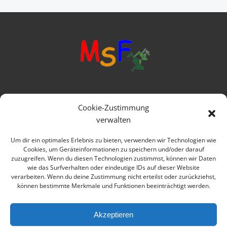
Mittelschule Frankenwald
Cookie-Zustimmung
Ringstraße 1
verwalten
95119 Naila
Um dir ein optimales Erlebnis zu bieten, verwenden wir Technologien wie
Cookies, um Geräteinformationen zu speichern und/oder darauf
Telefon: 09282 979080
zuzugreifen. Wenn du diesen Technologien zustimmst, können wir Daten
wie das Surfverhalten oder eindeutige IDs auf dieser Website
E-mail: verwaltung@msfrankenwald.de
verarbeiten. Wenn du deine Zustimmung nicht erteilst oder zurückziehst,
können bestimmte Merkmale und Funktionen beeinträchtigt werden.
Impressum
Datenschutz
Akzeptieren