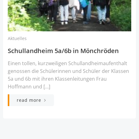
Aktuelles
Schullandheim 5a/6b in Mönchröden
Einen tollen, kurzweiligen Schullandheimaufenthalt
genossen die Schülerinnen und Schüler der Klassen
5a und 6b mit ihren Klassenleitungen Frau
Hoffmann und […]
read more