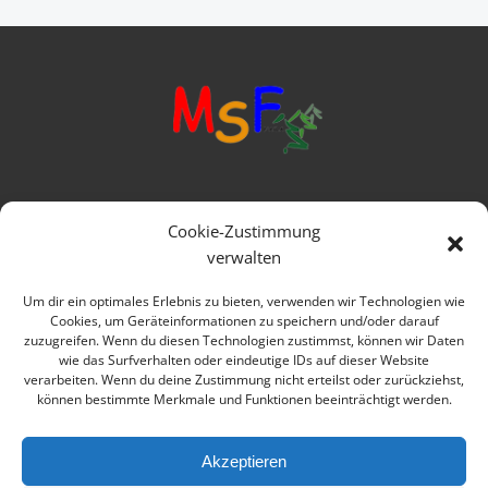
Mittelschule Frankenwald
Cookie-Zustimmung
Ringstraße 1
verwalten
95119 Naila
Um dir ein optimales Erlebnis zu bieten, verwenden wir Technologien wie
Cookies, um Geräteinformationen zu speichern und/oder darauf
Telefon: 09282 979080
zuzugreifen. Wenn du diesen Technologien zustimmst, können wir Daten
wie das Surfverhalten oder eindeutige IDs auf dieser Website
E-mail: verwaltung@msfrankenwald.de
verarbeiten. Wenn du deine Zustimmung nicht erteilst oder zurückziehst,
können bestimmte Merkmale und Funktionen beeinträchtigt werden.
Impressum
Datenschutz
Akzeptieren