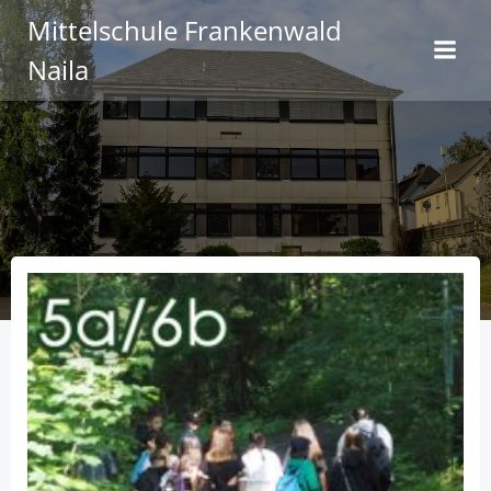
Zum
Mittelschule Frankenwald
Inhalt
Naila
springen