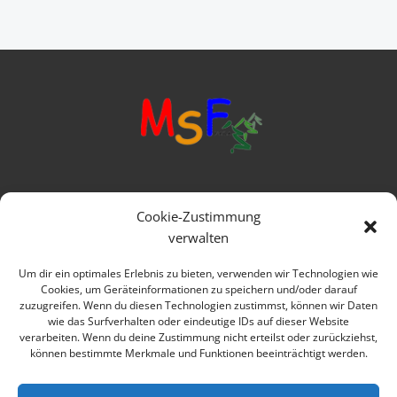
Mittelschule Frankenwald
Cookie-Zustimmung
Ringstraße 1
verwalten
95119 Naila
Um dir ein optimales Erlebnis zu bieten, verwenden wir Technologien wie
Cookies, um Geräteinformationen zu speichern und/oder darauf
Telefon: 09282 979080
zuzugreifen. Wenn du diesen Technologien zustimmst, können wir Daten
wie das Surfverhalten oder eindeutige IDs auf dieser Website
E-mail: verwaltung@msfrankenwald.de
verarbeiten. Wenn du deine Zustimmung nicht erteilst oder zurückziehst,
können bestimmte Merkmale und Funktionen beeinträchtigt werden.
Impressum
Datenschutz