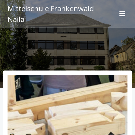
Zum
Mittelschule Frankenwald
Inhalt
Naila
springen