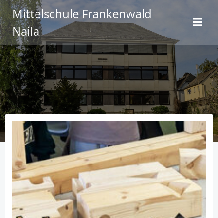
Zum
Mittelschule Frankenwald
Inhalt
Naila
springen