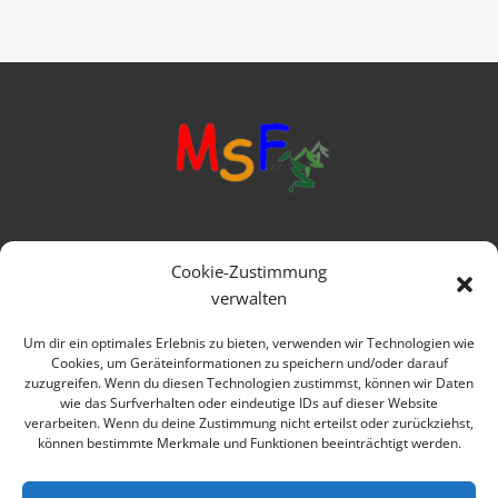
Mittelschule Frankenwald
Cookie-Zustimmung
Ringstraße 1
verwalten
95119 Naila
Um dir ein optimales Erlebnis zu bieten, verwenden wir Technologien wie
Cookies, um Geräteinformationen zu speichern und/oder darauf
Telefon: 09282 979080
zuzugreifen. Wenn du diesen Technologien zustimmst, können wir Daten
wie das Surfverhalten oder eindeutige IDs auf dieser Website
E-mail: verwaltung@msfrankenwald.de
verarbeiten. Wenn du deine Zustimmung nicht erteilst oder zurückziehst,
können bestimmte Merkmale und Funktionen beeinträchtigt werden.
Impressum
Datenschutz