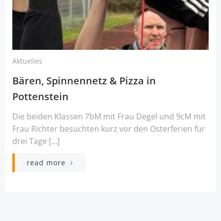
Aktuelles
Bären, Spinnennetz & Pizza in
Pottenstein
Die beiden Klassen 7bM mit Frau Degel und 9cM mit
Frau Richter besuchten kurz vor den Osterferien für
drei Tage […]
read more