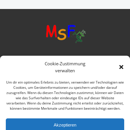
Mittelschule Frankenwald
Cookie-Zustimmung
Ringstraße 1
verwalten
95119 Naila
Um dir ein optimales Erlebnis zu bieten, verwenden wir Technologien wie
Cookies, um Geräteinformationen zu speichern und/oder darauf
Telefon: 09282 979080
zuzugreifen. Wenn du diesen Technologien zustimmst, können wir Daten
wie das Surfverhalten oder eindeutige IDs auf dieser Website
E-mail: verwaltung@msfrankenwald.de
verarbeiten. Wenn du deine Zustimmung nicht erteilst oder zurückziehst,
können bestimmte Merkmale und Funktionen beeinträchtigt werden.
Impressum
Datenschutz
Akzeptieren