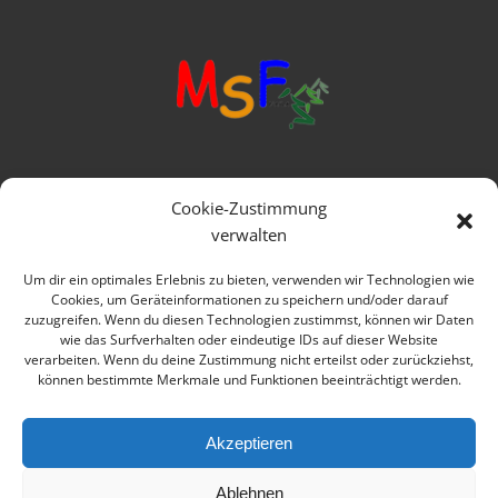
Mittelschule Frankenwald
Cookie-Zustimmung
Ringstraße 1
verwalten
95119 Naila
Um dir ein optimales Erlebnis zu bieten, verwenden wir Technologien wie
Cookies, um Geräteinformationen zu speichern und/oder darauf
Telefon: 09282 979080
zuzugreifen. Wenn du diesen Technologien zustimmst, können wir Daten
wie das Surfverhalten oder eindeutige IDs auf dieser Website
E-mail: verwaltung@msfrankenwald.de
verarbeiten. Wenn du deine Zustimmung nicht erteilst oder zurückziehst,
können bestimmte Merkmale und Funktionen beeinträchtigt werden.
Impressum
Datenschutz
Akzeptieren
Ablehnen