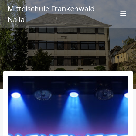
Zum
Mittelschule Frankenwald
Inhalt
Naila
springen