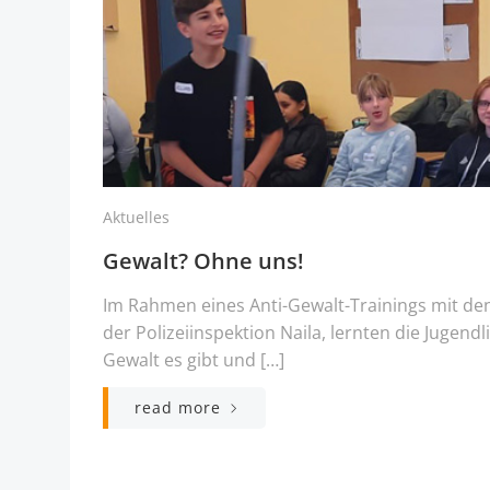
Aktuelles
Gewalt? Ohne uns!
Im Rahmen eines Anti-Gewalt-Trainings mit d
der Polizeiinspektion Naila, lernten die Jugen
Gewalt es gibt und […]
read more