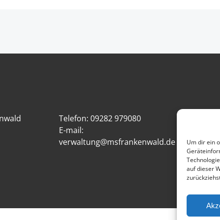
enwald
Telefon: 09282 979080
Impres
E-mail:
verwaltung@msfrankenwald.de
Um dir ein 
Geräteinfor
Technologie
auf dieser 
zurückziehs
Akz