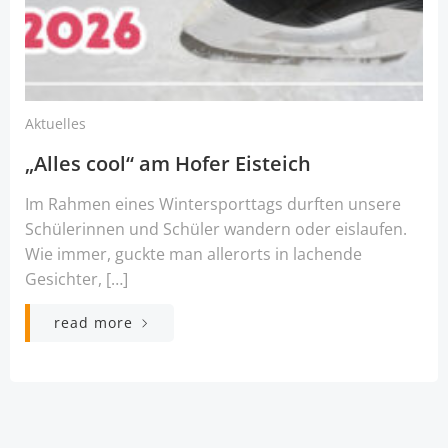
Aktuelles
„Alles cool“ am Hofer Eisteich
Im Rahmen eines Wintersporttags durften unsere
Schülerinnen und Schüler wandern oder eislaufen.
Wie immer, guckte man allerorts in lachende
Gesichter, […]
read more