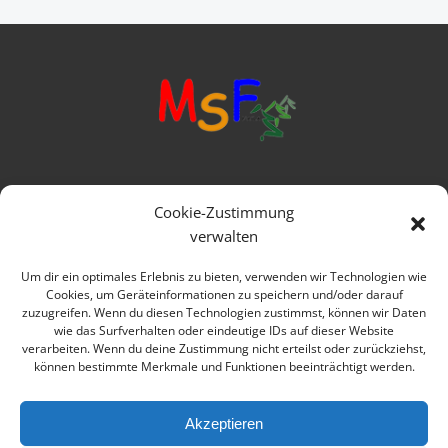
Mittelschule Frankenwald
Cookie-Zustimmung
Ringstraße 1
verwalten
95119 Naila
Um dir ein optimales Erlebnis zu bieten, verwenden wir Technologien wie
Cookies, um Geräteinformationen zu speichern und/oder darauf
Telefon: 09282 979080
zuzugreifen. Wenn du diesen Technologien zustimmst, können wir Daten
wie das Surfverhalten oder eindeutige IDs auf dieser Website
E-mail: verwaltung@msfrankenwald.de
verarbeiten. Wenn du deine Zustimmung nicht erteilst oder zurückziehst,
können bestimmte Merkmale und Funktionen beeinträchtigt werden.
Impressum
Datenschutz
Akzeptieren