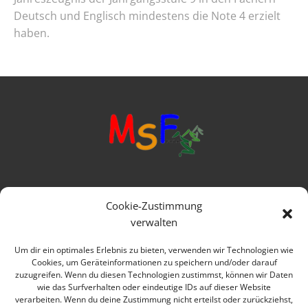
Deutsch und Englisch mindestens die Note 4 erzielt
haben.
Mittelschule Frankenwald
Cookie-Zustimmung
Ringstraße 1
verwalten
95119 Naila
Um dir ein optimales Erlebnis zu bieten, verwenden wir Technologien wie
Cookies, um Geräteinformationen zu speichern und/oder darauf
Telefon: 09282 979080
zuzugreifen. Wenn du diesen Technologien zustimmst, können wir Daten
wie das Surfverhalten oder eindeutige IDs auf dieser Website
E-mail: verwaltung@msfrankenwald.de
verarbeiten. Wenn du deine Zustimmung nicht erteilst oder zurückziehst,