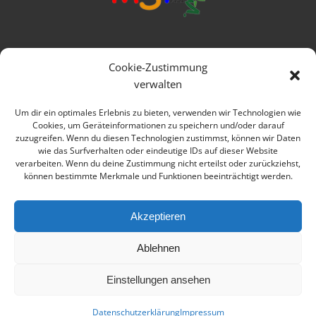
Mittelschule Frankenwald
Cookie-Zustimmung
Ringstraße 1
verwalten
95119 Naila
Um dir ein optimales Erlebnis zu bieten, verwenden wir Technologien wie
Cookies, um Geräteinformationen zu speichern und/oder darauf
Telefon: 09282 979080
zuzugreifen. Wenn du diesen Technologien zustimmst, können wir Daten
wie das Surfverhalten oder eindeutige IDs auf dieser Website
E-mail: verwaltung@msfrankenwald.de
verarbeiten. Wenn du deine Zustimmung nicht erteilst oder zurückziehst,
können bestimmte Merkmale und Funktionen beeinträchtigt werden.
Impressum
Datenschutz
Akzeptieren
Ablehnen
Einstellungen ansehen
© 2026 Mittelschule Frankenwald Naila
Datenschutzerklärung
Impressum